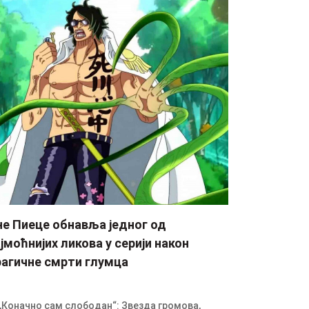
не Пиеце обнавља једног од
јмоћнијих ликова у серији након
рагичне смрти глумца