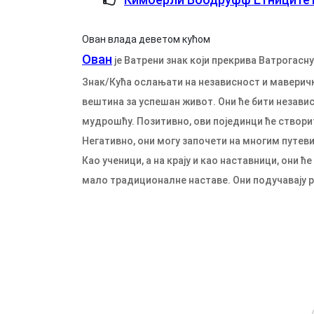
Ован влада деветом кућом
Ован
је Ватрени знак који прекрива Ватрогасну
Знак/Кућа ослањати на независност и маверичк
вештина за успешан живот. Они ће бити независ
мудрошћу. Позитивно, ови појединци ће створи
Негативно, они могу започети на многим путев
Као ученици, а на крају и као наставници, они 
мало традиционалне наставе. Они подучавају 