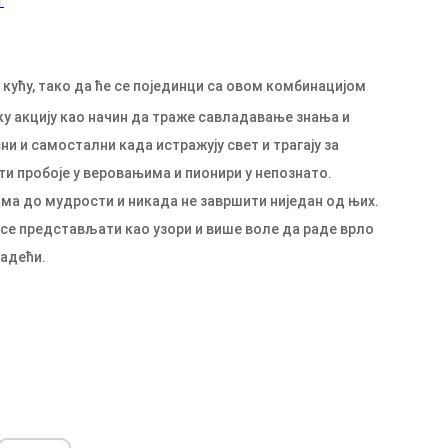
 кућу, тако да ће се појединци са овом комбинацијом
у акцију као начин да траже савладавање знања и
ни и самостални када истражују свет и трагају за
ти пробоје у веровањима и пионири у непознато.
има до мудрости и никада не завршити ниједан од њих.
ће се представљати као узори и више воле да раде врло
радећи.