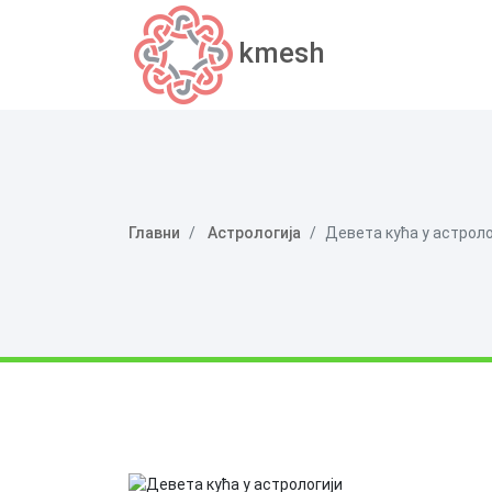
kmesh
Главни
Астрологија
Девета кућа у астроло