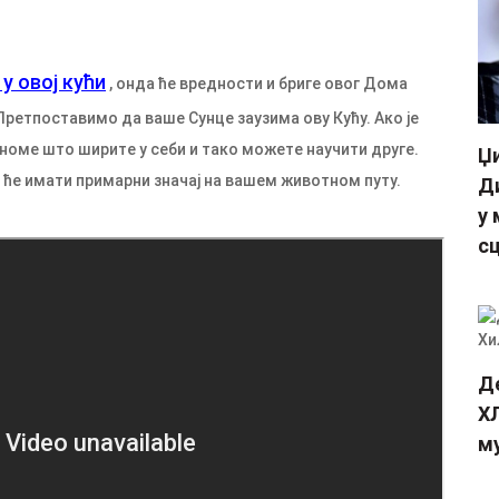
у овој кући
, онда ће вредности и бриге овог Дома
Претпоставимо да ваше Сунце заузима ову Кућу. Ако је
ономе што ширите у себи и тако можете научити друге.
Џи
 ће имати примарни значај на вашем животном путу.
Ди
у 
сц
Д
ХЛ
м