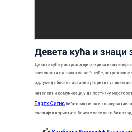
Девета кућа и знаци 
Девета кућа у астрологији открива вашу енерги
зависности од знака ваше 9. куће, астролози м
одлуке да бисте постали ауторитет у неким а
интелект и комуникацију да постигну мајсторс
Еартх Сигнс
биће практичан и конзервативан
енергију и користити блиске везе како би потвр
Кимберли Воодруфф Етниците