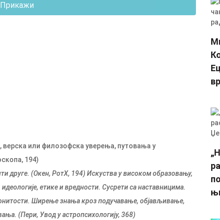
Прикажи
Ми
Ко
Ец
в
 верска или филозофска уверења, путовања у
„Н
скопа, 194)
ра
и друге. (Окен, РотХ, 194)
Искуства у високом образовању,
п
идеологије, етике и вредности. Сусрети са наставницима.
њ
аконитости. Ширење знања кроз подучавање, објављивање,
ања. (Пери, Увод у астропсихологију, 368)