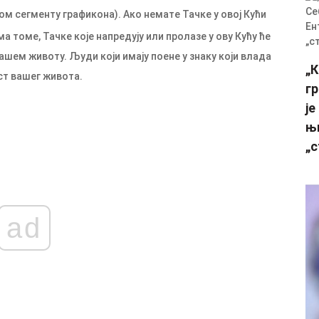
вом сегменту графикона). Ако немате Тачке у овој Кући
а томе, Тачке које напредују или пролазе у ову Кућу ће
ашем животу. Људи који имају поене у знаку који влада
„
ст вашег живота.
г
је
њи
„
ad