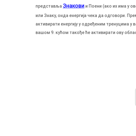
Знакови
представља
и Поени (ако их има у о
или Знаку, онда енергија чека да одговори. Прем
активирати енергију у одређеним тренуцима у в
вашом 9. кућом такође ће активирати ову обла