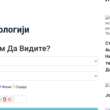
ологији
С
м Да Видите?
Ац
Не
те
Д
Филм
Серија
Ј