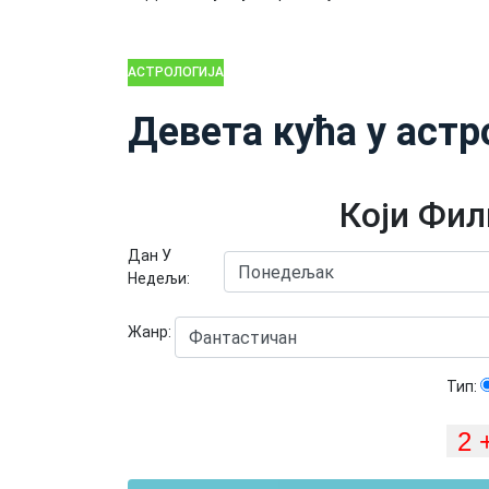
АСТРОЛОГИЈА
Девета кућа у астр
Који Фил
Дан У
Недељи:
Жанр:
Тип: