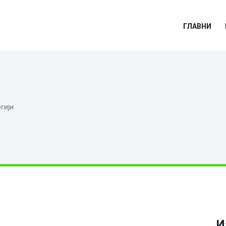
ГЛАВНИ
гији
И