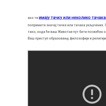
имају тачку или неколико тачака 
ако ти
попримити значај тачке или тачака укључених. 
тако, онда ће ваш Животни пут бити посвећен 
Ваш приступ образовању, филозофији и религији