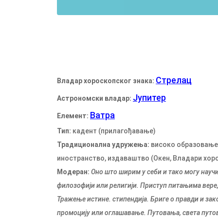
Стрелац
Владар хороскопског знака:
Јупитер
Астрономски владар:
Ватра
Елемент:
Тип:
кадент (прилагођавање)
Традиционална удружења:
високо образовање,
иностранство, издаваштво (Окен, Владари хоро
Модеран:
Оно што ширим у себи и тако могу научит
филозофији или религији. Приступ питањима вере, 
Тражење истине. стипендија. Бриге о правди и з
промоцију или оглашавање. Путовања, света путов