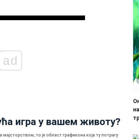
ad
О
на
т
ућа игра у вашем животу?
мајсторством, то је област графикона која ту потрагу