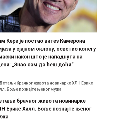
м Кери је постао витез Камерона
јаза у сјајном оклопу, осветио колегу
маски након што је нападнута на
ени: „Знао сам да ћеш доћи“
етаљи брачног живота новинарке
Н Ерике Хилл. Боље познајте њеног
ужа