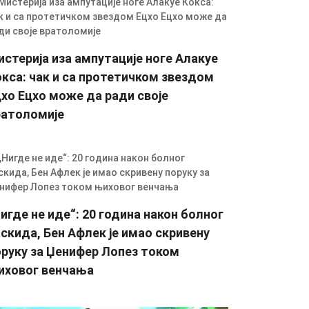
стерија иза ампутације ноге Алакуе
кса: чак и са протетичком звездом
хо Ецхо може да ради своје
ратоломије
игде не иде“: 20 година након болног
скида, Бен Афлек је имао скривену
оруку за Џенифер Лопез током
иховог венчања