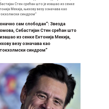
Коначно сам слободан“: Звезда
ромова, Себастијан Стен срећан што
 изашао из сенке Ентонија Мекија,
хову везу означава као
стокхолмски синдром“