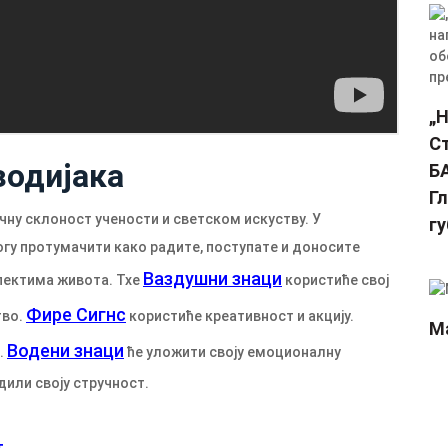
„Н
С
зодијака
Б
Гл
чну склоност учености и светском искуству. У
г
огу протумачити како радите, поступате и доносите
Ваздушни знаци
спектима живота. Тхе
користиће свој
Фире Сигнс
тво.
користиће креативност и акцију.
Ма
Водени знаци
.
ће уложити своју емоционалну
дили своју стручност.
т