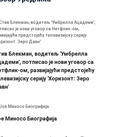
тив Блекман, водитељ 'Умбрелла
адеми', потписао је нови уговор са
тфлик-ом, развијајући предстојећу
левизијску серију 'Хоризонт: Зеро
авн'
ое Миносо Биографија