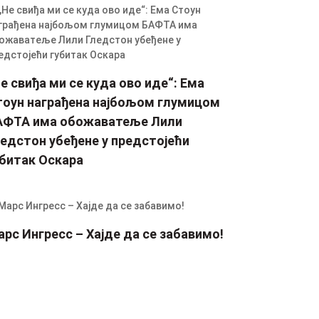
е свиђа ми се куда ово иде“: Ема
тоун награђена најбољом глумицом
АФТА има обожаватеље Лили
едстон убеђене у предстојећи
убитак Оскара
рс Ингресс – Хајде да се забавимо!