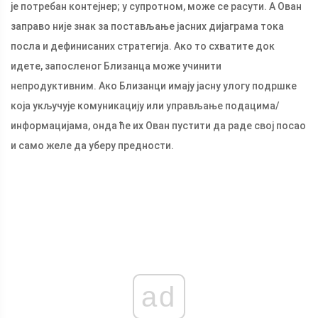
је потребан контејнер; у супротном, може се расути. А Ован
заправо није знак за постављање јасних дијаграма тока
посла и дефинисаних стратегија. Ако то схватите док
идете, запосленог Близанца може учинити
непродуктивним. Ако Близанци имају јасну улогу подршке
која укључује комуникацију или управљање подацима/
информацијама, онда ће их Ован пустити да раде свој посао
и само желе да уберу предности.
ad