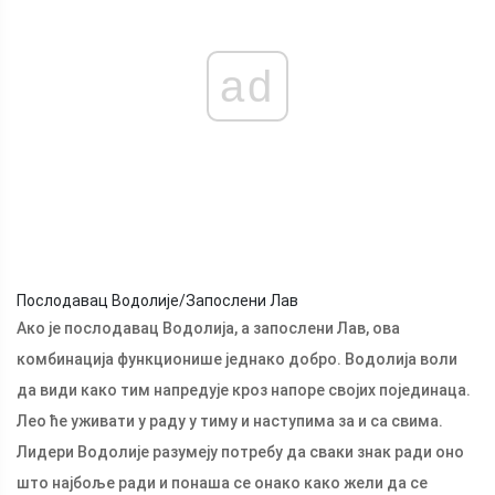
ad
Послодавац Водолије/Запослени Лав
Ако је послодавац Водолија, а запослени Лав, ова
комбинација функционише једнако добро. Водолија воли
да види како тим напредује кроз напоре својих појединаца.
Лео ће уживати у раду у тиму и наступима за и са свима.
Лидери Водолије разумеју потребу да сваки знак ради оно
што најбоље ради и понаша се онако како жели да се