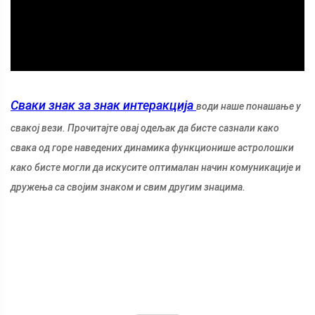
Сваки знак за знак
интеракција
води наше понашање у
свакој вези. Прочитајте овај одељак да бисте сазнали како
свака од горе наведених динамика функционише астролошки
како бисте могли да искусите оптималан начин комуникације и
дружења са својим знаком и свим другим знацима.