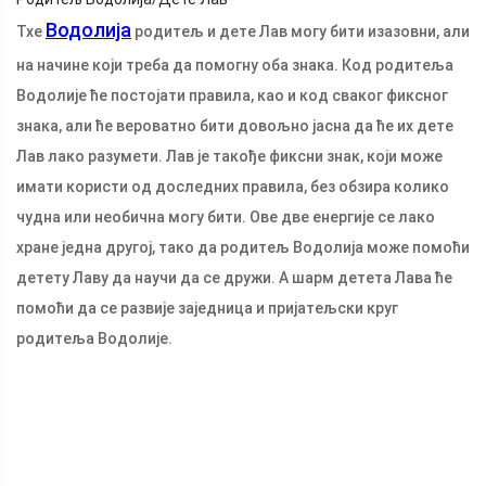
Водолија
Тхе
родитељ и дете Лав могу бити изазовни, али
на начине који треба да помогну оба знака. Код родитеља
Водолије ће постојати правила, као и код сваког фиксног
знака, али ће вероватно бити довољно јасна да ће их дете
Лав лако разумети. Лав је такође фиксни знак, који може
имати користи од доследних правила, без обзира колико
чудна или необична могу бити. Ове две енергије се лако
хране једна другој, тако да родитељ Водолија може помоћи
детету Лаву да научи да се дружи. А шарм детета Лава ће
помоћи да се развије заједница и пријатељски круг
родитеља Водолије.