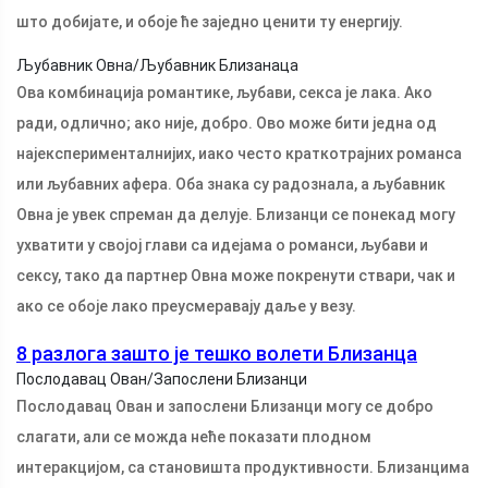
што добијате, и обоје ће заједно ценити ту енергију.
Љубавник Овна/Љубавник Близанаца
Ова комбинација романтике, љубави, секса је лака. Ако
ради, одлично; ако није, добро. Ово може бити једна од
најексперименталнијих, иако често краткотрајних романса
или љубавних афера. Оба знака су радознала, а љубавник
Овна је увек спреман да делује. Близанци се понекад могу
ухватити у својој глави са идејама о романси, љубави и
сексу, тако да партнер Овна може покренути ствари, чак и
ако се обоје лако преусмеравају даље у везу.
8 разлога зашто је тешко волети Близанца
Послодавац Ован/Запослени Близанци
Послодавац Ован и запослени Близанци могу се добро
слагати, али се можда неће показати плодном
интеракцијом, са становишта продуктивности. Близанцима