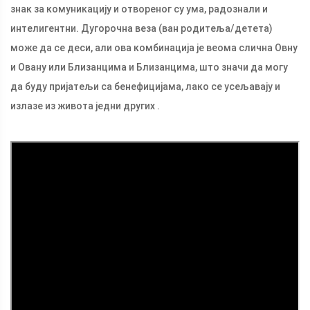
знак за комуникацију и отвореног су ума, радознали и
интелигентни. Дугорочна веза (ван родитеља/детета)
може да се деси, али ова комбинација је веома слична Овну
и Овану или Близанцима и Близанцима, што значи да могу
да буду пријатељи са бенефицијама, лако се усељавају и
излазе из живота једни других .