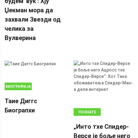
будем 'вук': Хју
Џекман мора да
захвали Звезди од
челика за
Вулверина
БИОГРАФИЈА
Таие Диггс
Биограпхи
ПОЗНАТЕ
ЛИЧНОСТИ
„Инто тхе Спидер-
Версе је боље него