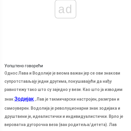
ad
Уопштено говорећи
Однос Лава и Водолије је веома важан јер се ови знакови
супротстављају једни другима, покушавајући да нађу
равнотежу тако што су заједно у вези. Као што ја изводим
Зодијак
знак
, Лав је такмичарски настројен, разигран и
самоуверен. Водолија је револуционарни знак зодијака и
друштвени је, идеалистички и индивидуалистички. Врло је
вероватна дугорочна веза (ван родитеља/детета). Лав