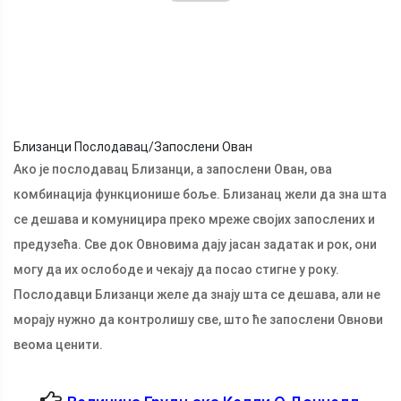
Близанци Послодавац/Запослени Ован
Ако је послодавац Близанци, а запослени Ован, ова
комбинација функционише боље. Близанац жели да зна шта
се дешава и комуницира преко мреже својих запослених и
предузећа. Све док Овновима дају јасан задатак и рок, они
могу да их ослободе и чекају да посао стигне у року.
Послодавци Близанци желе да знају шта се дешава, али не
морају нужно да контролишу све, што ће запослени Овнови
веома ценити.