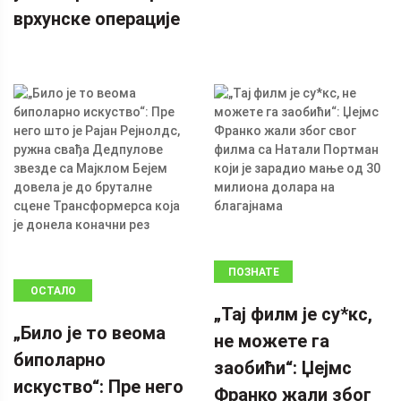
врхунске операције
ПОЗНАТЕ
ОСТАЛО
ЛИЧНОСТИ
„Тај филм је су*кс,
„Било је то веома
не можете га
биполарно
заобићи“: Џејмс
искуство“: Пре него
Франко жали због