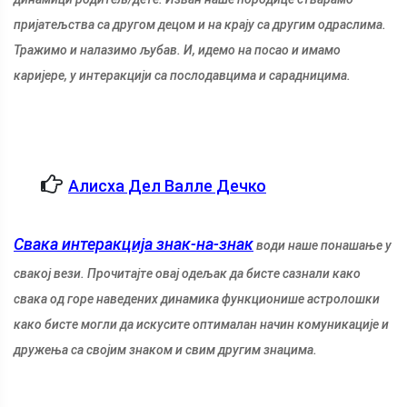
пријатељства са другом децом и на крају са другим одраслима.
Тражимо и налазимо љубав. И, идемо на посао и имамо
каријере, у интеракцији са послодавцима и сарадницима.
Алисха Дел Валле Дечко
Свака интеракција знак-на-знак
води наше понашање у
свакој вези. Прочитајте овај одељак да бисте сазнали како
свака од горе наведених динамика функционише астролошки
како бисте могли да искусите оптималан начин комуникације и
дружења са својим знаком и свим другим знацима.