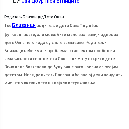
Јаи Цоуртнеи Етницитет
Родитељ Близанци/Дете Ован
Близанци
Тхе
родитељ и дете Овна ће добро
функционисати, али може бити мало захтевнији однос за
дете Овна него када су улоге замењене. Родитељи
Близанци неће имати проблема са аспектом слободе и
независности свог детета Овна, али могу открити дете
Овна када би желели да буду више ангажовани са својим
дететом. Ипак, родитељ Близанци ће својој деци понудити
мноштво активности и идеја за истраживање.