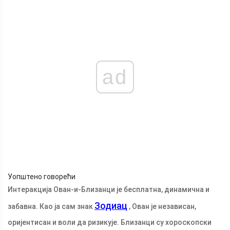
ad
Уопштено говорећи
Интеракција Ован-и-Близанци је бесплатна, динамична и
Зодиац
забавна. Као ја сам знак
, Ован је независан,
оријентисан и воли да ризикује. Близанци су хороскопски