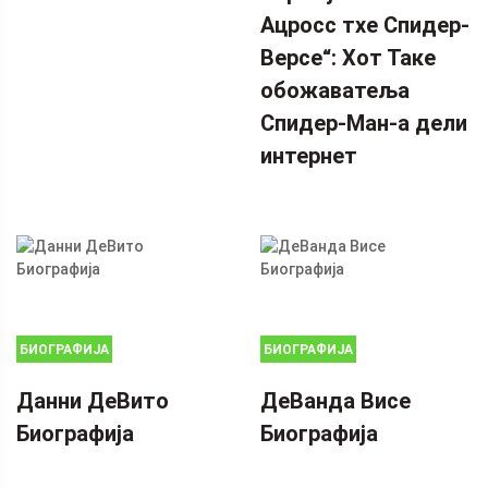
Ацросс тхе Спидер-
Версе“: Хот Таке
обожаватеља
Спидер-Ман-а дели
интернет
БИОГРАФИЈА
БИОГРАФИЈА
Данни ДеВито
ДеВанда Висе
Биографија
Биографија