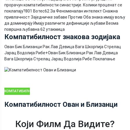
прорачун компатибилности синастрије. Колики проценат се
поклапају?
801 Вотес
62 За Феноменалан интелект Снажна
привлачност Заједничке забаве Против Оба знака имају вољу
да доминирају Имају различите дефиниције љубави Веома
површна љубавна 62 утакмица
Компатибилност знакова зодијака
Ован Бик Близанци Рак Лав Девица Вага Шкорпија Стрелац
Јарац Водолија Рибе
+
Ован Бик Близанци Рак Лав Девица
Вага Шкорпија Стрелац Јарац Водолија Рибе Поклапање
КОМПАТИБИЛНОСТ
ЗОДИЈАКА
Компатибилност Ован и Близанци
Који Филм Да Видите?