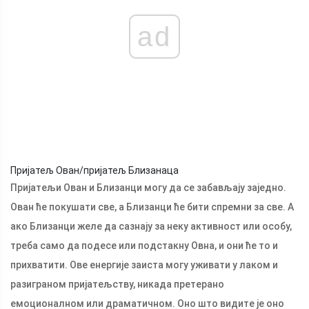
ad
Пријатељ Ован/пријатељ Близанаца
Пријатељи Ован и Близанци могу да се забављају заједно.
Ован ће покушати све, а Близанци ће бити спремни за све. А
ако Близанци желе да сазнају за неку активност или особу,
треба само да подесе или подстакну Овна, и они ће то и
прихватити. Ове енергије заиста могу уживати у лаком и
разиграном пријатељству, никада претерано
емоционалном или драматичном. Оно што видите је оно