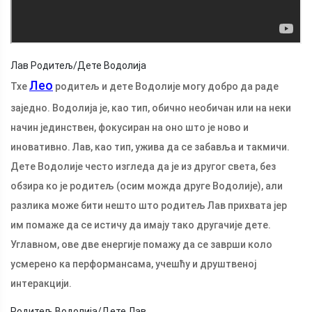
Лав Родитељ/Дете Водолија
Лео
Тхе
родитељ и дете Водолије могу добро да раде
заједно. Водолија је, као тип, обично необичан или на неки
начин јединствен, фокусиран на оно што је ново и
иновативно. Лав, као тип, ужива да се забавља и такмичи.
Дете Водолије често изгледа да је из другог света, без
обзира ко је родитељ (осим можда друге Водолије), али
разлика може бити нешто што родитељ Лав прихвата јер
им помаже да се истичу да имају тако другачије дете.
Углавном, ове две енергије помажу да се заврши коло
усмерено ка перформансама, учешћу и друштвеној
интеракцији.
Родитељ Водолија/Дете Лав