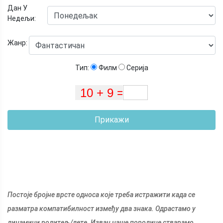
Дан У
Недељи:
Жанр:
Тип:
Филм
Серија
Прикажи
Постоје бројне врсте односа које треба истражити када се
разматра компатибилност између два знака. Одрастамо у
динамици родитељ/дете. Изван наше породице стварамо