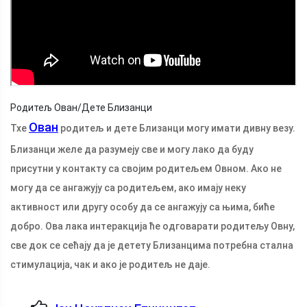
Родитељ Ован/Дете Близанци
Ован
Тхе
родитељ и дете Близанци могу имати дивну везу.
Близанци желе да разумеју све и могу лако да буду
присутни у контакту са својим родитељем Овном. Ако не
могу да се ангажују са родитељем, ако имају неку
активност или другу особу да се ангажују са њима, биће
добро. Ова лака интеракција ће одговарати родитељу Овну,
све док се сећају да је детету Близанцима потребна стална
стимулација, чак и ако је родитељ не даје.