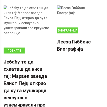
БИОГРАФИЈА
Лееза Гиббонс
Биографија
ПОЗНАТЕ
ЛИЧНОСТИ
Јебаћу те да
схватиш да ниси
геј: Марвел звезда
Елиот Пејџ открио
да су га мушкарци
сексуално
узнемиравали пре