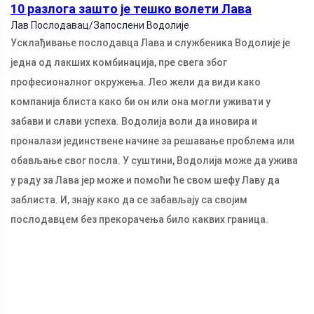
10 разлога зашто је тешко волети Лава
Лав Послодавац/Запослени Водолије
Усклађивање послодавца Лава и службеника Водолије је
једна од лакших комбинација, пре свега због
професионалног окружења. Лео жели да види како
компанија блиста како би он или она могли уживати у
забави и слави успеха. Водолија воли да иновира и
проналази јединствене начине за решавање проблема или
обављање свог посла. У суштини, Водолија може да ужива
у раду за Лава јер може и помоћи ће свом шефу Лаву да
заблиста. И, знају како да се забављају са својим
послодавцем без прекорачења било каквих граница.