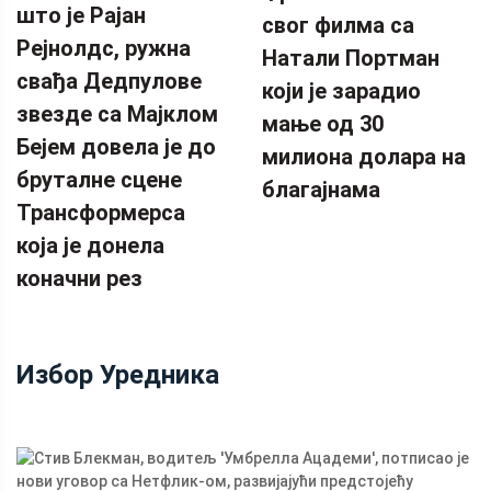
што је Рајан
свог филма са
Рејнолдс, ружна
Натали Портман
свађа Дедпулове
који је зарадио
звезде са Мајклом
мање од 30
Бејем довела је до
милиона долара на
бруталне сцене
благајнама
Трансформерса
која је донела
коначни рез
Избор Уредника