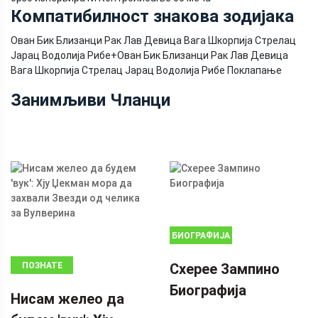
Компатибилност знакова зодијака
Ован Бик Близанци Рак Лав Девица Вага Шкорпија Стрелац
Јарац Водолија Рибе
+
Ован Бик Близанци Рак Лав Девица
Вага Шкорпија Стрелац Јарац Водолија Рибе Поклапање
Занимљиви Чланци
БИОГРАФИЈА
ПОЗНАТЕ
Схерее Зампино
ЛИЧНОСТИ
Биографија
Нисам желео да