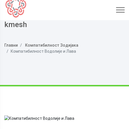
kmesh
Главни
Компатибилност Зодијака
Компатибилност Водолије и Лава