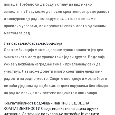
понаша. Требало би да буду у стању да виде како
запослени у Лаву може да пружи креативност, разиграност
и конкуренцију радном окружењу, што, ако се њиме
правилно управља, може учинити свако место одличним
местом за рад.
Лав сарадник/сарадник Водолија
Ова комбинација може најлакше функционисати јер два
знака заиста могу да уравнотеже један другог. Водолија
ужива у вежбама изградње тима и привлачењу свих да
учествују. Лав може донети много креативне енергије и
радости на радно место. Спојите ово двоје и могли бисте
се наћи у једном од најбољих радних окружења без обзира
на рад компаније или захтеве клијената и акционара.
Компатибилност Водолија и Лав ПРЕГЛЕД ОЦЕНА
КОМПАТИБИЛНОСТИ Ово је индикативна оцена других
читалаца. За тачније подударање потребно је урадити