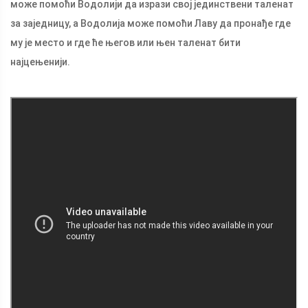
може помоћи Водолији да изрази свој јединствени таленат
за заједницу, а Водолија може помоћи Лаву да пронађе где
му је место и где ће његов или њен таленат бити
најцењенији.