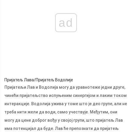
ad
Пријатељ Лава/Пријатељ Водолије
Пријатељи Лав и Водолија могу да уравнотеже једни друге,
чинећи пријатељство испуњеним синергијом и лаким током
интеракције. Водолија ужива у томе што је део групе, али не
треба нити жели да води, само учествује. Међутим, они
могу да цене доброг вођу у својој групи, што пријатељ Лав
има потенцијал да буде. Лав ће препознати да пријатељ