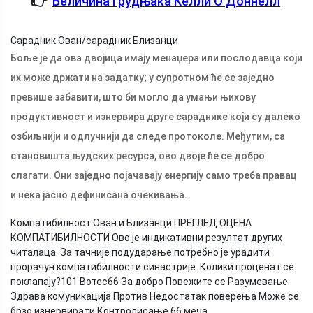
Величина Грудњака Келли О Доннелл
Сарадник Ован/сарадник Близанци
Боље је да ова двојица имају менаџера или послодавца који
их може држати на задатку; у супротном ће се заједно
превише забавити, што би могло да умањи њихову
продуктивност и изнервира друге сараднике који су далеко
озбиљнији и одлучнији да следе протоколе. Међутим, са
становишта људских ресурса, ово двоје ће се добро
слагати. Они заједно појачавају енергију само треба правац
и нека јасно дефинисана очекивања.
Компатибилност Ован и Близанци ПРЕГЛЕД ОЦЕНА
КОМПАТИБИЛНОСТИ Ово је индикативни резултат других
читалаца. За тачније подударање потребно је урадити
прорачун компатибилности синастрије. Колики проценат се
поклапају?
101 Вотес
66 За добро Повежите се Разумевање
Здрава комуникација Против Недостатак поверења Може се
брзо изнервирати Контролисање 66 меча