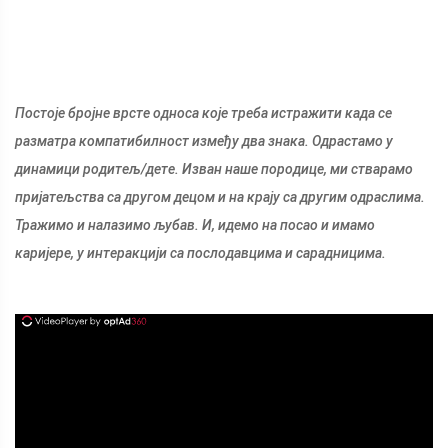
Постоје бројне врсте односа које треба истражити када се
разматра компатибилност између два знака. Одрастамо у
динамици родитељ/дете. Изван наше породице, ми стварамо
пријатељства са другом децом и на крају са другим одраслима.
Тражимо и налазимо љубав. И, идемо на посао и имамо
каријере, у интеракцији са послодавцима и сарадницима.
ad