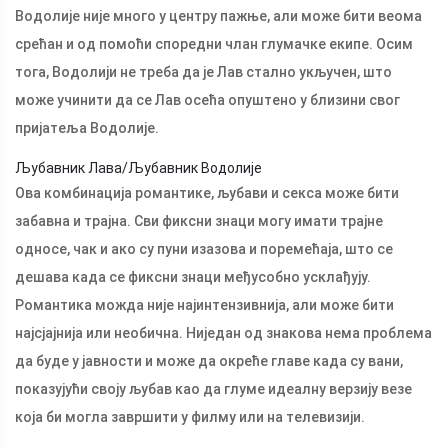
Водолије није много у центру пажње, али може бити веома
срећан и од помоћи споредни члан глумачке екипе. Осим
тога, Водолији не треба да је Лав стално укључен, што
може учинити да се Лав осећа опуштено у близини свог
пријатеља Водолије.
Љубавник Лава/Љубавник Водолије
Ова комбинација романтике, љубави и секса може бити
забавна и трајна. Сви фиксни знаци могу имати трајне
односе, чак и ако су пуни изазова и поремећаја, што се
дешава када се фиксни знаци међусобно усклађују.
Романтика можда није најинтензивнија, али може бити
најсјајнија или необична. Ниједан од знакова нема проблема
да буде у јавности и може да окреће главе када су вани,
показујући своју љубав као да глуме идеалну верзију везе
која би могла завршити у филму или на телевизији.