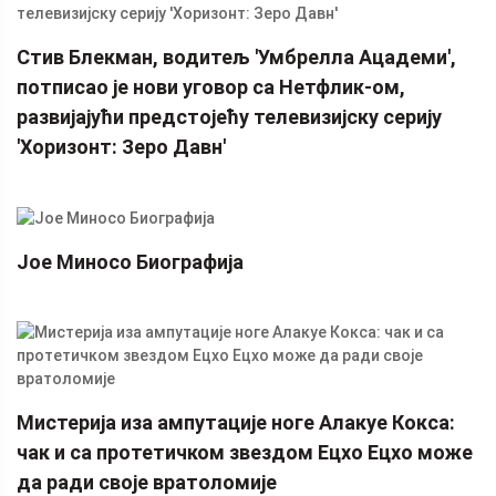
Стив Блекман, водитељ 'Умбрелла Ацадеми',
потписао је нови уговор са Нетфлик-ом,
развијајући предстојећу телевизијску серију
'Хоризонт: Зеро Давн'
Јое Миносо Биографија
Мистерија иза ампутације ноге Алакуе Кокса:
чак и са протетичком звездом Ецхо Ецхо може
да ради своје вратоломије